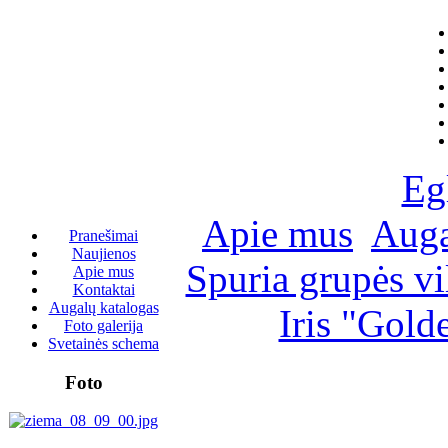
Eg
Apie mus
Auga
Pranešimai
Naujienos
Spuria grupės vi
Apie mus
Kontaktai
Augalų katalogas
Iris "Gold
Foto galerija
Svetainės schema
Foto