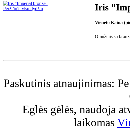
Iris "Im
Peržiūrėti visu dydžiu
Vieneto Kaina (pi
Oranžinis su bronzi
Paskutinis atnaujinimas: P
Eglės gėlės, naudoja a
laikomas
Vi