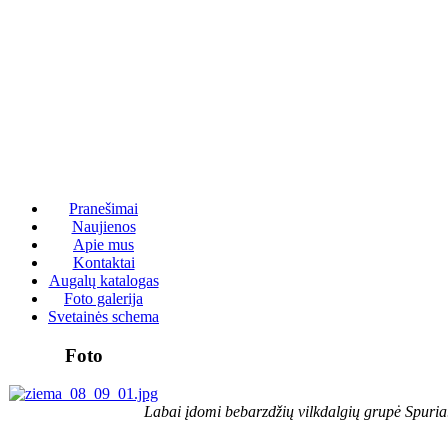
Pranešimai
Naujienos
Apie mus
Kontaktai
Augalų katalogas
Foto galerija
Svetainės schema
Foto
Labai įdomi bebarzdžių vilkdalgių grupė Spuria.J