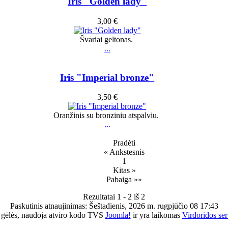
Iris "Golden lady"
3,00 €
Švariai geltonas.
...
Iris "Imperial bronze"
3,50 €
Oranžinis su bronziniu atspalviu.
...
Pradėti
« Ankstesnis
1
Kitas »
Pabaiga »»
Rezultatai 1 - 2 iš 2
Paskutinis atnaujinimas: Šeštadienis, 2026 m. rugpjūčio 08 17:43
 gėlės, naudoja atviro kodo TVS
Joomla!
ir yra laikomas
Virdoridos ser