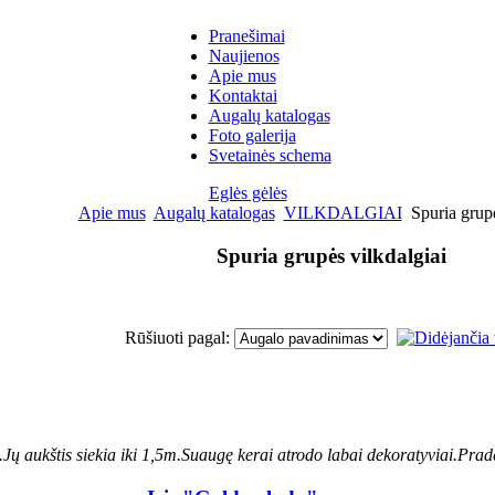
Pranešimai
Naujienos
Apie mus
Kontaktai
Augalų katalogas
Foto galerija
Svetainės schema
Eglės gėlės
Apie mus
Augalų katalogas
VILKDALGIAI
Spuria grupė
Spuria grupės vilkdalgiai
Rūšiuoti pagal:
ų aukštis siekia iki 1,5m.Suaugę kerai atrodo labai dekoratyviai.Praded