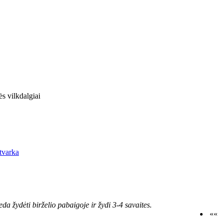
s vilkdalgiai
a žydėti birželio pabaigoje ir žydi 3-4 savaites.
««