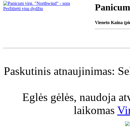
Panicum 
Peržiūrėti visu dydžiu
Vieneto Kaina (pi
Paskutinis atnaujinimas: S
Eglės gėlės, naudoja a
laikomas
Vi