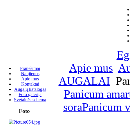
Eg
Apie mus
Au
Pranešimai
Naujienos
AUGALAI
Pan
Apie mus
Kontaktai
Augalų katalogas
Panicum amaru
Foto galerija
Svetainės schema
sora
Panicum vi
Foto