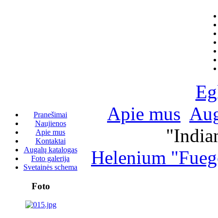
Eg
Apie mus
Aug
Pranešimai
Naujienos
"India
Apie mus
Kontaktai
Augalų katalogas
Helenium "Fuego
Foto galerija
Svetainės schema
Foto