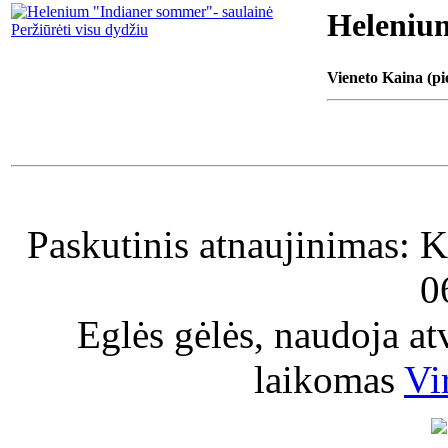
Heleniu
Peržiūrėti visu dydžiu
Vieneto Kaina (pi
Paskutinis atnaujinimas: K
0
Eglės gėlės, naudoja a
laikomas
Vi