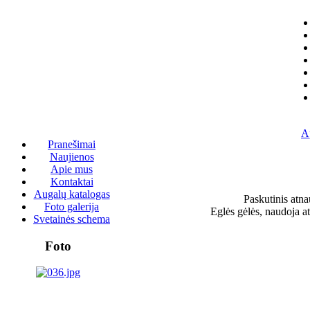
A
Pranešimai
Naujienos
Apie mus
Kontaktai
Augalų katalogas
Paskutinis atna
Foto galerija
Eglės gėlės, naudoja 
Svetainės schema
Foto