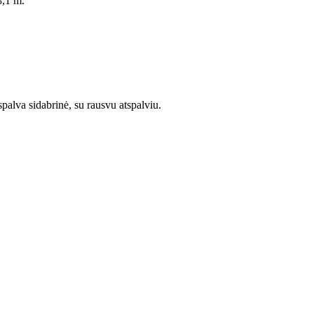
 3,1 m.
 spalva sidabrinė, su rausvu atspalviu.