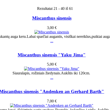
Rezultatai 21 - 40 iš 61
Miscanthus sinensis
3,00 €
ų miskantų auga keru.Labai sparčiai augantis, visiškai nereiklus,puikiai 
...
Miscanthus sinensis "Yaku Jima"
5,00 €
Siauralapis, rožiniais žiedynais.Aukštis iki 120cm.
...
Miscanthus sinensis "Andenken an Gerhard Barth"
7,00 €
umo lapai, išskirtinės vario spalvos šluotelės, kylančios į viršų. Aukštis