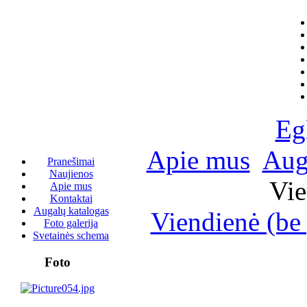
Eg
Apie mus
Aug
Pranešimai
Naujienos
Vie
Apie mus
Kontaktai
Augalų katalogas
Viendienė (be
Foto galerija
Svetainės schema
Foto