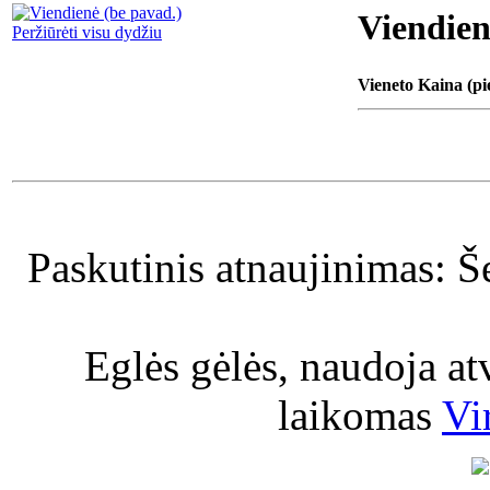
Viendien
Peržiūrėti visu dydžiu
Vieneto Kaina (pi
Paskutinis atnaujinimas: Š
Eglės gėlės, naudoja a
laikomas
Vi