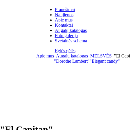
Pranešimai
Naujienos
Apie mus
Kontaktai
Augalų katalogas
Foto galerija
Svetainės schema
Eglės gėlės
Apie mus
Augalų katalogas
MELSVĖS
"El Capi
"Dorothe Lambert"
"Elegant candy"
"El Capitan"