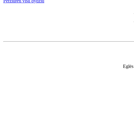
Peržiūrėti visu dydžiu
Eglės