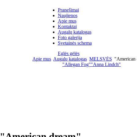
Pranešimai
Naujienos
Apie mus
Kontaktai
Augalų katalogas
Foto galerija
Svetainės schema
Eglės gėlės
Apie mus
Augalų katalogas
MELSVĖS
"American 
"Allegan Fog"
"Anna Lindch"
"American dream"