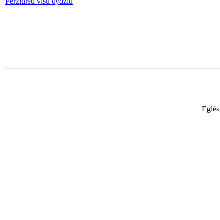
Peržiūrėti visu dydžiu
Eglės