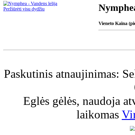
Nymphea 
Peržiūrėti visu dydžiu
Vieneto Kaina (pi
Paskutinis atnaujinimas: S
Eglės gėlės, naudoja a
laikomas
Vi