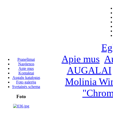
Eg
Apie mus
Au
Pranešimai
Naujienos
AUGALAI
Apie mus
Kontaktai
Augalų katalogas
Molinia Win
Foto galerija
Svetainės schema
"Chroma
Foto