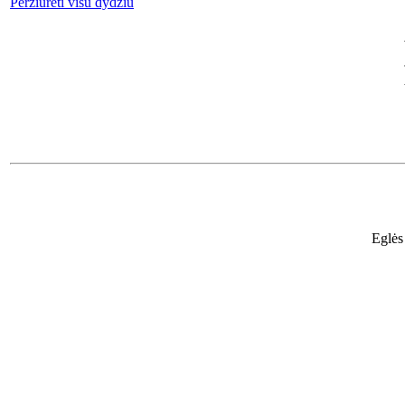
Peržiūrėti visu dydžiu
Eglės