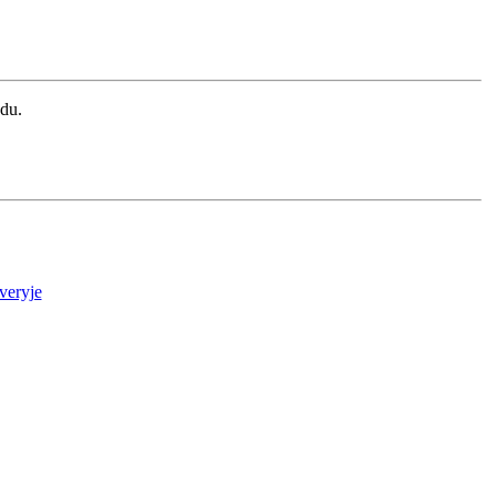
adu.
veryje