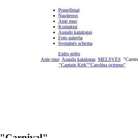
Pranešimai
Naujienos
Apie mus
Kontaktai
Augalų katalogas
Foto galerija
Svetainės schema
Eglės gėlės
Apie mus
Augalų katalogas
MELSVĖS
"Carniv
"Captain Kirk"
"Carolina octopus"
"Carnival"