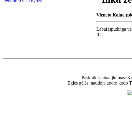
Peržiūrėti visu dydžiu
Vieneto Kaina (pi
Labai įspūdinga vei
!!!
Paskutinis atnaujinimas: K
Eglės gėlės, naudoja atviro kodo