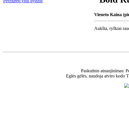
Peržiūrėti visu dydžiu
Vieneto Kaina (pi
Aukšta, ryškiai rau
Paskutinis atnaujinimas: 
Eglės gėlės, naudoja atviro kodo