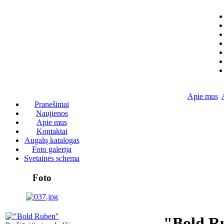
Apie mus
Pranešimai
Naujienos
Apie mus
Kontaktai
Augalų katalogas
Foto galerija
Svetainės schema
Foto
"Bold R