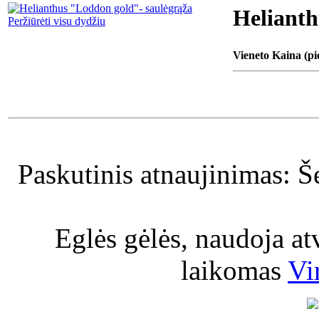
Helianth
Peržiūrėti visu dydžiu
Vieneto Kaina (pi
Paskutinis atnaujinimas: Š
Eglės gėlės, naudoja a
laikomas
Vi