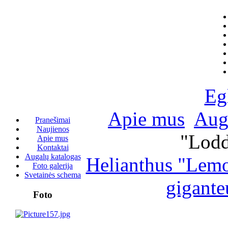
Eg
Apie mus
Aug
Pranešimai
Naujienos
"Lodd
Apie mus
Kontaktai
Augalų katalogas
Helianthus "Lemo
Foto galerija
Svetainės schema
gigante
Foto