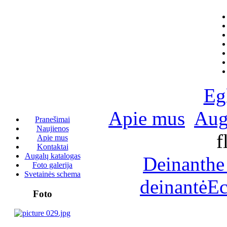
Eg
Apie mus
Aug
Pranešimai
Naujienos
f
Apie mus
Kontaktai
Augalų katalogas
Deinanthe
Foto galerija
Svetainės schema
deinantė
Ec
Foto