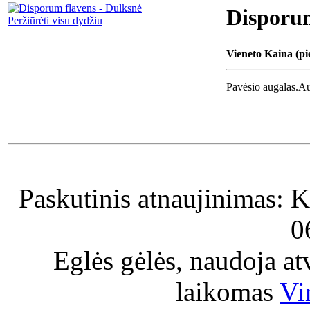
Disporum
Peržiūrėti visu dydžiu
Vieneto Kaina (pi
Pavėsio augalas.Au
Paskutinis atnaujinimas: K
0
Eglės gėlės, naudoja a
laikomas
Vi