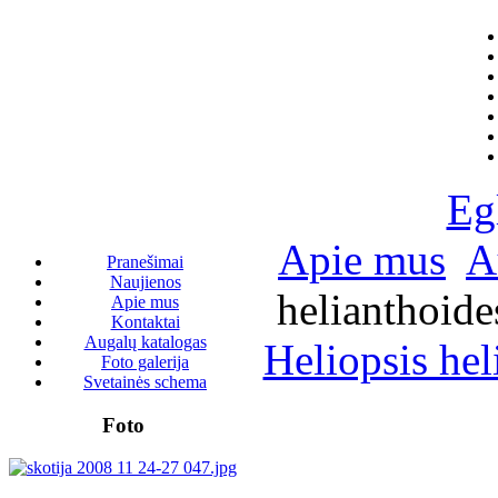
Eg
Apie mus
A
Pranešimai
Naujienos
helianthoide
Apie mus
Kontaktai
Augalų katalogas
Heliopsis hel
Foto galerija
Svetainės schema
Foto