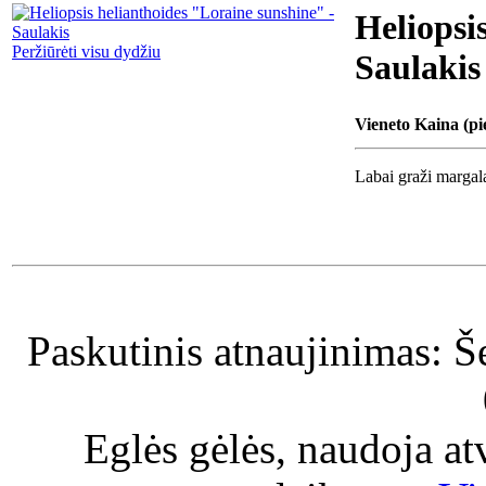
Heliopsi
Peržiūrėti visu dydžiu
Saulakis
Vieneto Kaina (pi
Labai graži margala
Paskutinis atnaujinimas: Š
Eglės gėlės, naudoja a