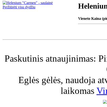
Heleniu
Peržiūrėti visu dydžiu
Vieneto Kaina (pi
Paskutinis atnaujinimas: P
Eglės gėlės, naudoja a
laikomas
Vi