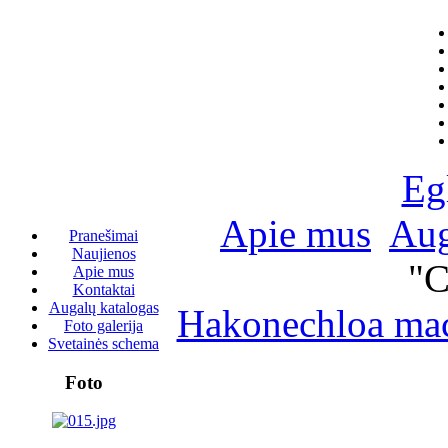
Eg
Apie mus
Aug
Pranešimai
Naujienos
"C
Apie mus
Kontaktai
Augalų katalogas
Hakonechloa mac
Foto galerija
Svetainės schema
Foto