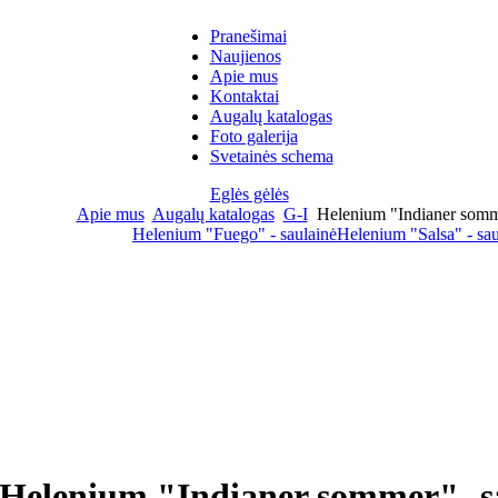
Pranešimai
Naujienos
Apie mus
Kontaktai
Augalų katalogas
Foto galerija
Svetainės schema
Eglės gėlės
Apie mus
Augalų katalogas
G-I
Helenium "Indianer somme
Helenium "Fuego" - saulainė
Helenium "Salsa" - sau
Helenium "Indianer sommer"- s