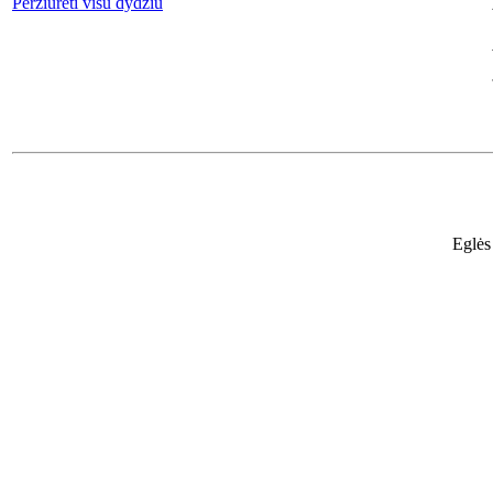
Peržiūrėti visu dydžiu
Eglės