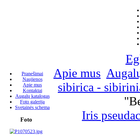
Eg
Apie mus
Augalų
Pranešimai
Naujienos
sibirica - sibirini
Apie mus
Kontaktai
Augalų katalogas
"Be
Foto galerija
Svetainės schema
Iris pseuda
Foto