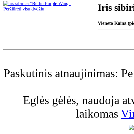
Iris sib
Peržiūrėti visu dydžiu
Vieneto Kaina (pi
Paskutinis atnaujinimas: P
Eglės gėlės, naudoja a
laikomas
Vi