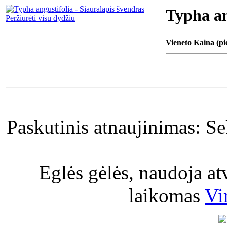
Typha an
Peržiūrėti visu dydžiu
Vieneto Kaina (pi
Paskutinis atnaujinimas: S
Eglės gėlės, naudoja a
laikomas
Vi