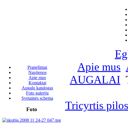
Eg
Apie mus
Pranešimai
Naujienos
AUGALAI
T
Apie mus
Kontaktai
Augalų katalogas
Foto galerija
Svetainės schema
Tricyrtis pilo
Foto