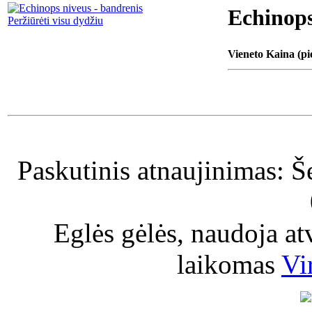
Echinops
Peržiūrėti visu dydžiu
Vieneto Kaina (pi
Paskutinis atnaujinimas: Š
Eglės gėlės, naudoja a
laikomas
Vi