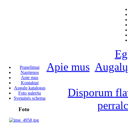
Eg
Apie mus
Augalų
Pranešimai
Naujienos
Apie mus
Kontaktai
Augalų katalogas
Disporum fla
Foto galerija
Svetainės schema
perral
Foto