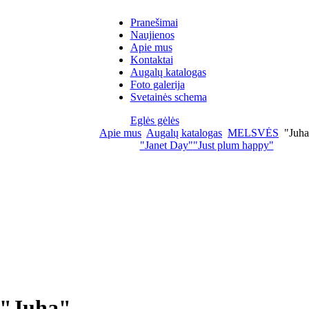
Pranešimai
Naujienos
Apie mus
Kontaktai
Augalų katalogas
Foto galerija
Svetainės schema
Eglės gėlės
Apie mus
Augalų katalogas
MELSVĖS
"Juha
"Janet Day"
"Just plum happy"
"Juha"