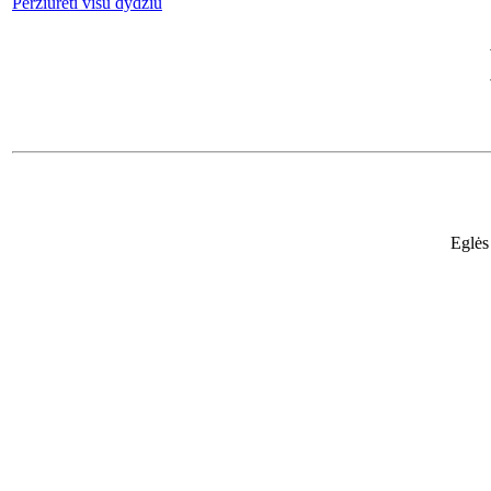
Peržiūrėti visu dydžiu
Eglės