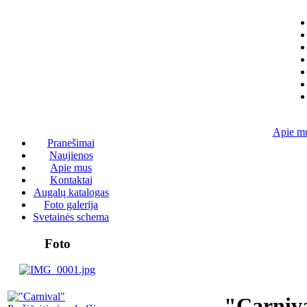
Apie m
Pranešimai
Naujienos
Apie mus
Kontaktai
Augalų katalogas
Foto galerija
Svetainės schema
Foto
"Carniv