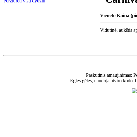
Peržiūrėti visu dydžiu
Vieneto Kaina (pi
Vidutinė, aukštis a
Paskutinis atnaujinimas: 
Eglės gėlės, naudoja atviro kodo