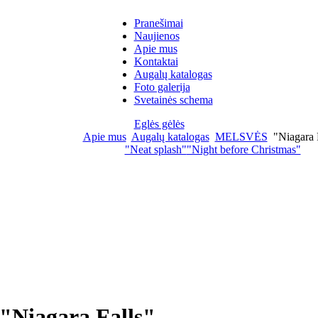
Pranešimai
Naujienos
Apie mus
Kontaktai
Augalų katalogas
Foto galerija
Svetainės schema
Eglės gėlės
Apie mus
Augalų katalogas
MELSVĖS
"Niagara 
"Neat splash"
"Night before Christmas"
"Niagara Falls"