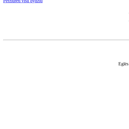
Peržiūrėti visu dydžiu
Eglės