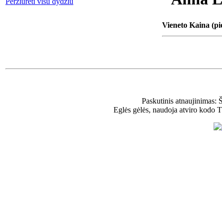
Peržiūrėti visu dydžiu
Vieneto Kaina (pi
Paskutinis atnaujinimas: 
Eglės gėlės, naudoja atviro kodo