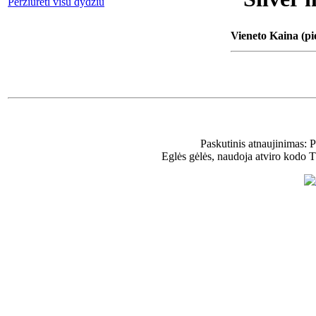
Peržiūrėti visu dydžiu
Vieneto Kaina (pi
Paskutinis atnaujinimas: 
Eglės gėlės, naudoja atviro kodo