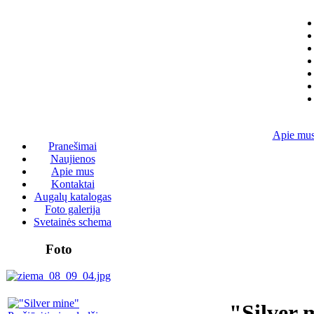
Apie mu
Pranešimai
Naujienos
Apie mus
Kontaktai
Augalų katalogas
Foto galerija
Svetainės schema
Foto
"Silver 