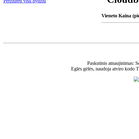
Peržiūrėti visu dydžiu
Vieneto Kaina (pi
Paskutinis atnaujinimas: 
Eglės gėlės, naudoja atviro kodo