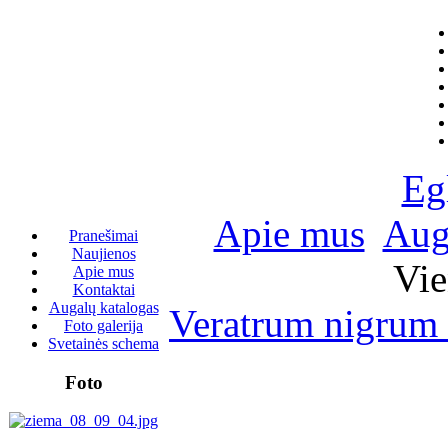
Eg
Apie mus
Aug
Pranešimai
Naujienos
Vie
Apie mus
Kontaktai
Augalų katalogas
Veratrum nigrum 
Foto galerija
Svetainės schema
Foto