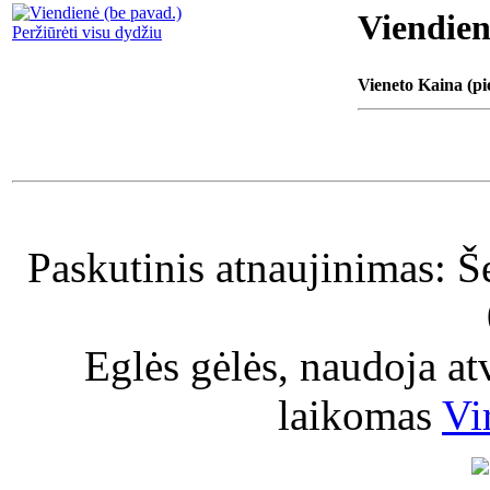
Viendien
Peržiūrėti visu dydžiu
Vieneto Kaina (pi
Paskutinis atnaujinimas: Š
Eglės gėlės, naudoja a
laikomas
Vi