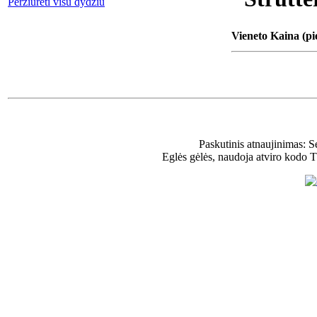
Peržiūrėti visu dydžiu
Vieneto Kaina (pi
Paskutinis atnaujinimas: 
Eglės gėlės, naudoja atviro kodo