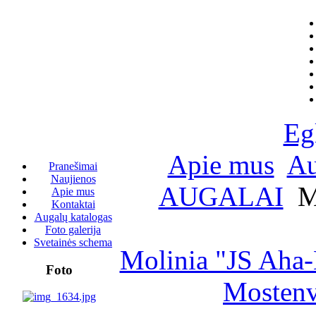
Eg
Apie mus
Au
Pranešimai
Naujienos
AUGALAI
Mo
Apie mus
Kontaktai
Augalų katalogas
Foto galerija
Svetainės schema
Molinia "JS Aha-
Foto
Mostenv