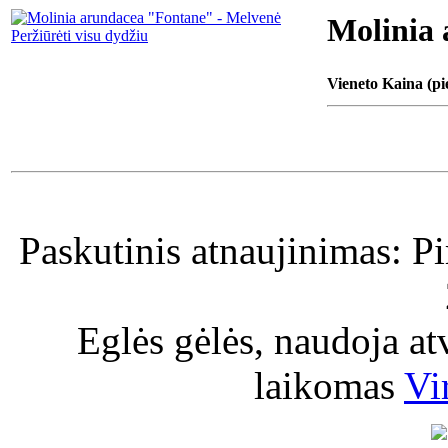
Molinia 
Peržiūrėti visu dydžiu
Vieneto Kaina (pi
Paskutinis atnaujinimas: P
Eglės gėlės, naudoja a
laikomas
Vi