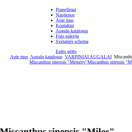
Pranešimai
Naujienos
Apie mus
Kontaktai
Augalų katalogas
Foto galerija
Svetainės schema
Eglės gėlės
Apie mus
Augalų katalogas
VARPINIAI AUGALAI
Miscanthu
Miscanthus sinensis "Memory"
Miscanthus sinensis "
Miscanthus sinensis "Milos"