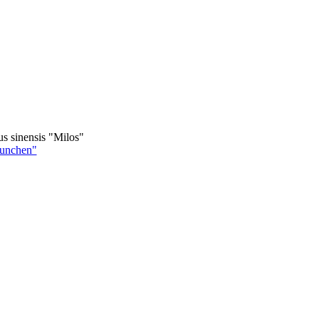
s sinensis "Milos"
Munchen"