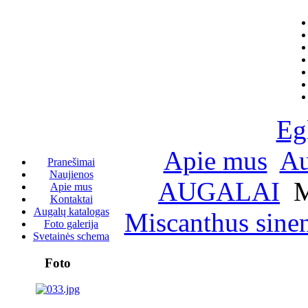
Eg
Apie mus
Au
Pranešimai
Naujienos
AUGALAI
M
Apie mus
Kontaktai
Augalų katalogas
Miscanthus sinen
Foto galerija
Svetainės schema
Foto