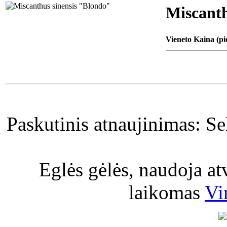
Miscanth
Vieneto Kaina (pi
Paskutinis atnaujinimas: S
Eglės gėlės, naudoja a
laikomas
Vi