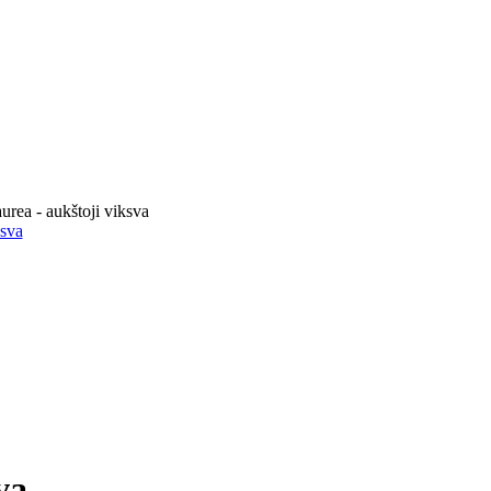
urea - aukštoji viksva
ksva
va