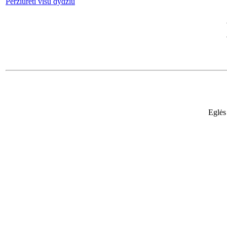
Peržiūrėti visu dydžiu
Eglės