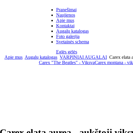
Pranešimai
Naujienos
Apie mus
Kontaktai
Augalų katalogas
Foto galerija
Svetainės schema
Eglės gėlės
Apie mus
Augalų katalogas
VARPINIAI AUGALAI
Carex elata a
Carex "The Beatles" - Viksva
Carex montana - vi
Carex elata aurea - aukštoji viks