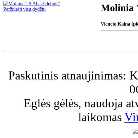
Molinia 
Peržiūrėti visu dydžiu
Vieneto Kaina (pi
Paskutinis atnaujinimas: K
0
Eglės gėlės, naudoja a
laikomas
Vi