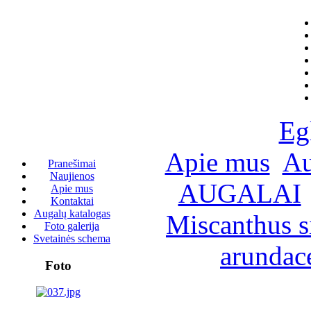
Eg
Apie mus
Au
Pranešimai
Naujienos
AUGALAI
Apie mus
Kontaktai
Augalų katalogas
Miscanthus si
Foto galerija
Svetainės schema
arundac
Foto