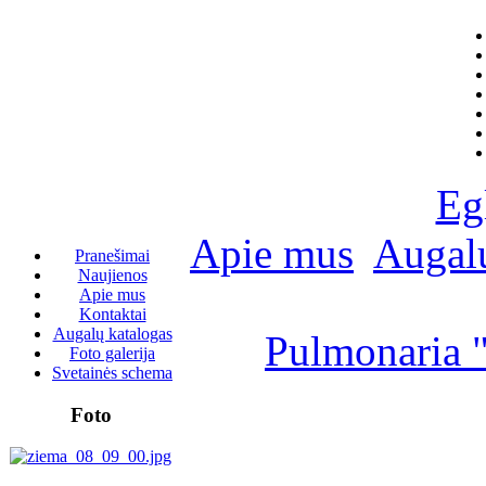
Eg
Apie mus
Augalų
Pranešimai
Naujienos
Apie mus
Kontaktai
Augalų katalogas
Pulmonaria "
Foto galerija
Svetainės schema
Foto