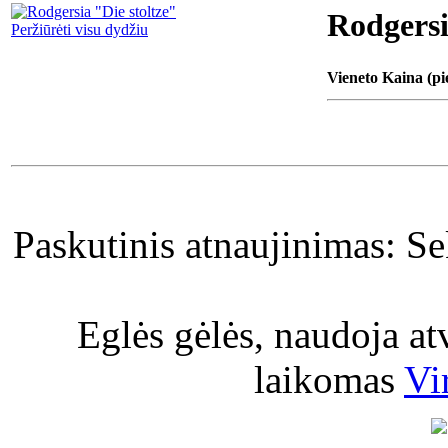
Rodgersi
Peržiūrėti visu dydžiu
Vieneto Kaina (pi
Paskutinis atnaujinimas: S
Eglės gėlės, naudoja a
laikomas
Vi