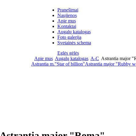
Pranešimai
Naujienos
Apie mus
Kontaktai
Augalų katalogas
Foto galerija
Svetainės schema
Eglės gėlės
Apie mus
Augalų katalogas
A-C
Astrantia major 
Astrantia m."Star of billion"
Astrantia major "Rubby w
Astrantia major "Roma"