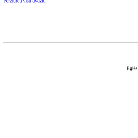
Peržiūrėti visu dydžiu
Eglės