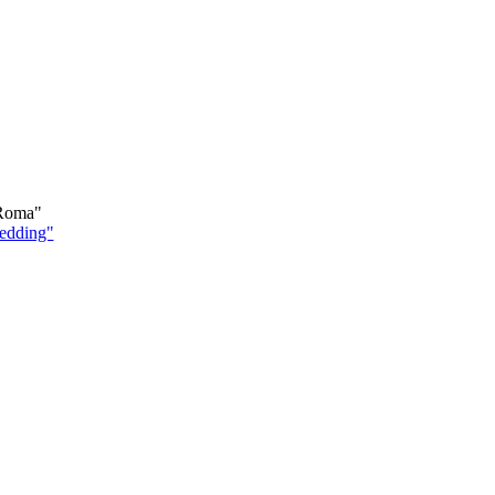
"Roma"
edding"