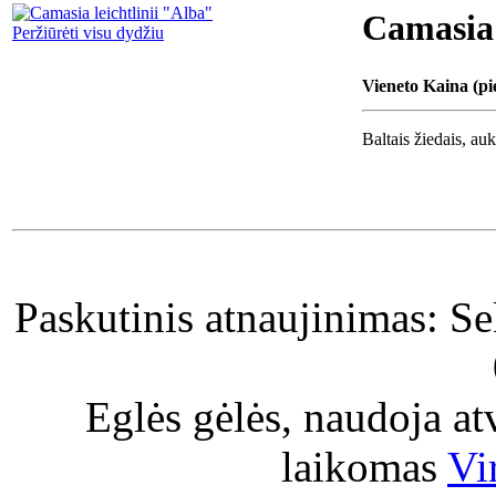
Camasia 
Peržiūrėti visu dydžiu
Vieneto Kaina (pi
Baltais žiedais, au
Paskutinis atnaujinimas: S
Eglės gėlės, naudoja a
laikomas
Vi