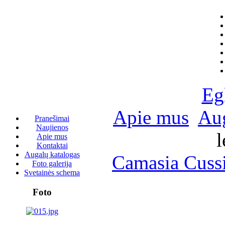
Eg
Apie mus
Aug
Pranešimai
Naujienos
l
Apie mus
Kontaktai
Augalų katalogas
Camasia Cussi
Foto galerija
Svetainės schema
Foto