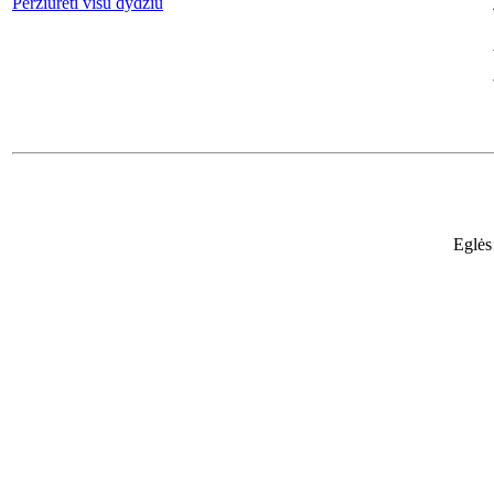
Peržiūrėti visu dydžiu
Eglės