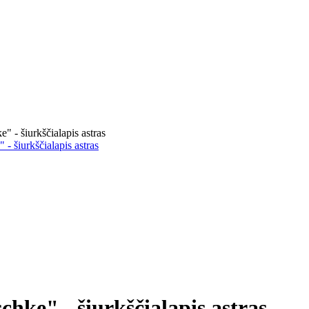
 - šiurkščialapis astras
- šiurkščialapis astras
hke" - šiurkščialapis astras