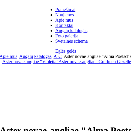
Pranešimai
Naujienos
Apie mus
Kontaktai
Augalų katalogas
Foto galerija
Svetainės schema
Eglės gėlės
Apie mus
Augalų katalogas
A-C
Aster novae-angliae "Alma Poetschke"
Aster novae angliae "Violetta"
Aster novae-angliae "Guido en Gezelle" 
Aster novae-angliae "Alma Poetsc