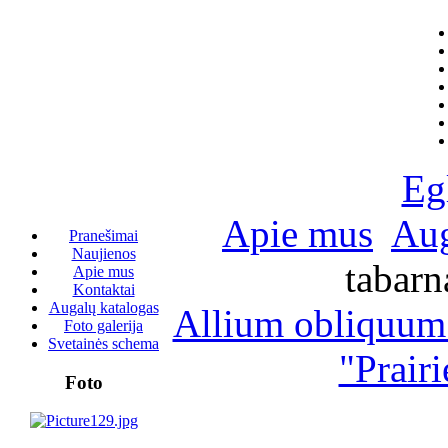
Eg
Apie mus
Aug
Pranešimai
Naujienos
tabarn
Apie mus
Kontaktai
Augalų katalogas
Allium obliquum
Foto galerija
Svetainės schema
"Prair
Foto