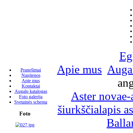
Eg
Apie mus
Augal
Pranešimai
Naujienos
ang
Apie mus
Kontaktai
Augalų katalogas
Aster novae-
Foto galerija
Svetainės schema
šiurkščialapis as
Foto
Ballar