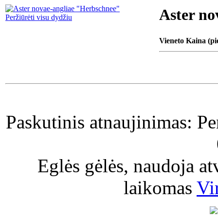
Aster no
Peržiūrėti visu dydžiu
Vieneto Kaina (pi
Paskutinis atnaujinimas: P
Eglės gėlės, naudoja a
laikomas
Vi