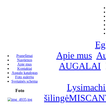
Eg
Apie mus
Au
Pranešimai
Naujienos
AUGALAI
Apie mus
Kontaktai
Augalų katalogas
Foto galerija
Svetainės schema
Lysimachia
Foto
šilingė
MISCANT