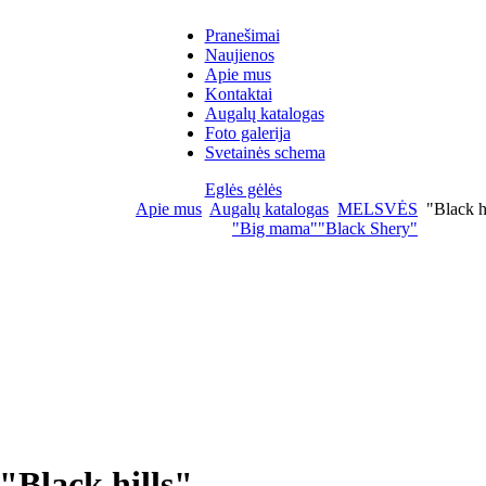
Pranešimai
Naujienos
Apie mus
Kontaktai
Augalų katalogas
Foto galerija
Svetainės schema
Eglės gėlės
Apie mus
Augalų katalogas
MELSVĖS
"Black hi
"Big mama"
"Black Shery"
"Black hills"