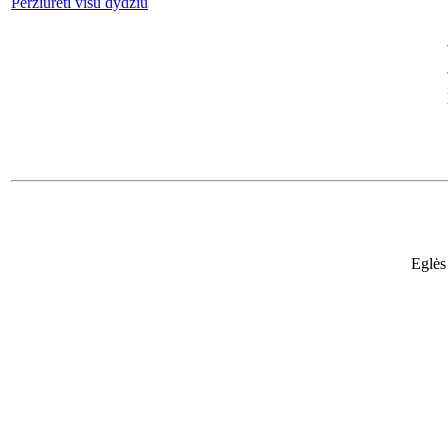
Peržiūrėti visu dydžiu
Eglės